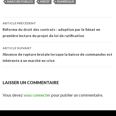
MARCHÉS PUBLICS
MEDEF
NUMÉRIQUE
Navigation
ARTICLE PRÉCÉDENT
des
Réforme du droit des contrats : adoption par le Sénat en
première lecture du projet de loi de ratification
articles
ARTICLE SUIVANT
Absence de rupture brutale lorsque la baisse de commandes est
inhérente à un marché en crise
LAISSER UN COMMENTAIRE
Vous devez
vous connecter
pour publier un commentaire.