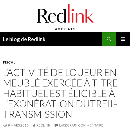
Recherche
Le blog de Redlink
ALLER
MENU
AU
PRINCI
CONTENU
FISCAL
L’ACTIVITÉ DE LOUEUR EN
MEUBLÉ EXERCÉE À TITRE
HABITUEL EST ÉLIGIBLE À
L’EXONÉRATION DUTREIL-
TRANSMISSION
9 MARS 2016
REDLINK
LAISSER UN COMMENTAIRE