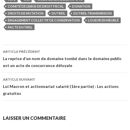
COMITÉ DE L’ABUS DE DROIT FISCAL
DONATION
DROITS DE MUTATION
DUTREIL
DUTREIL-TRANSMISSION
ENGAGEMENT COLLECTIF DE CONSERVATION
LOUEUR EN MEUBLÉ
PACTE DUTREIL
Navigation
ARTICLE PRÉCÉDENT
des
La reprise d’un nom de domaine tombé dans le domaine public
est un acte de concurrence déloyale
articles
ARTICLE SUIVANT
Loi Macron et actionnariat salarié (1ère partie) : Les actions
gratuites
LAISSER UN COMMENTAIRE