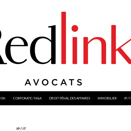
ION
CORPORATE / M&A
DROIT PÉNAL DES AFFAIRES
IMMOBILIER
IP / 
IP / IT