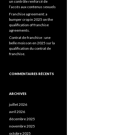
un contrôle renforcé de
l’accès aux contenus sexuels
Franchise agreement: a
bumper crop in 2025 on the
qualification of franchise
agreements.
Contrat de franchise : une
belle moisson en 2025 sur la
qualification du contrat de
franchise.
COMMENTAIRES RÉCENTS
ARCHIVES
juillet 2026
avril 2026
décembre 2025
novembre 2025
octobre 2025