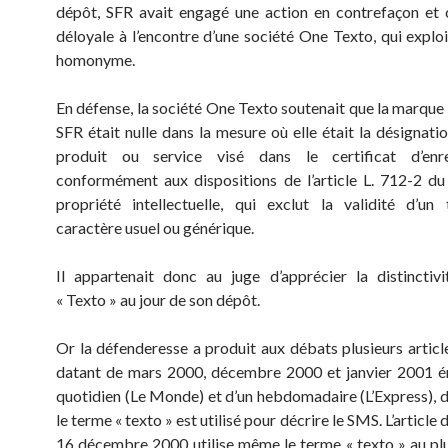
dépôt, SFR avait engagé une action en contrefaçon et
déloyale à l’encontre d’une société One Texto, qui exploi
homonyme.
En défense, la société One Texto soutenait que la marque 
SFR était nulle dans la mesure où elle était la désignati
produit ou service visé dans le certificat d’enre
conformément aux dispositions de l’article L. 712-2 d
propriété intellectuelle, qui exclut la validité d’u
caractère usuel ou générique.
Il appartenait donc au juge d’apprécier la distinctiv
« Texto » au jour de son dépôt.
Or la défenderesse a produit aux débats plusieurs articl
datant de mars 2000, décembre 2000 et janvier 2001 é
quotidien (Le Monde) et d’un hebdomadaire (L’Express), d
le terme « texto » est utilisé pour décrire le SMS. L’articl
16 décembre 2000 utilise même le terme « texto » au plu