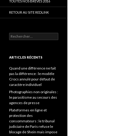
TOUTES NOS BRÈVES 2016
RETOUR AU SITE REDLINK
Rechercher :
ARTICLES RÉCENTS
Quand une différence ne fait
pas la différence : le modèle
Crocs annulé pour défaut de
caractère individuel
Photographies non originales :
le parasitisme au secours des
agences de presse
Plateformes en ligne et
protection des
consommateurs : le tribunal
judiciaire de Paris refuse le
blocage de Shein mais impose