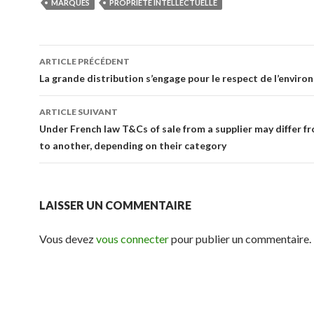
MARQUES
PROPRIÉTÉ INTELLECTUELLE
Navigation
ARTICLE PRÉCÉDENT
des
La grande distribution s’engage pour le respect de l’envir
articles
ARTICLE SUIVANT
Under French law T&Cs of sale from a supplier may differ fr
to another, depending on their category
LAISSER UN COMMENTAIRE
Vous devez
vous connecter
pour publier un commentaire.