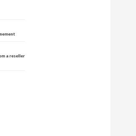
onnement
om a reseller