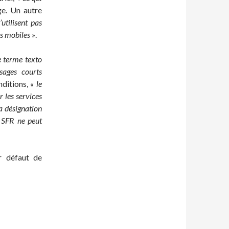
ge. Un autre
’utilisent pas
es mobiles »
.
le terme texto
sages courts
nditions,
« le
 les services
a désignation
é SFR ne peut
r défaut de