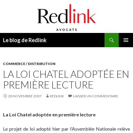
Recherche
Le blog de Redlink
ALLER
MENU
AU
PRINCI
CONTENU
COMMERCE / DISTRIBUTION
LA LOI CHATEL ADOPTÉE EN
PREMIÈRE LECTURE
28 NOVEMBRE 2007
REDLINK
LAISSER UN COMMENTAIRE
La Loi Chatel adoptée en première lecture
Le projet de loi adopté hier par l’Assemblée Nationale relève