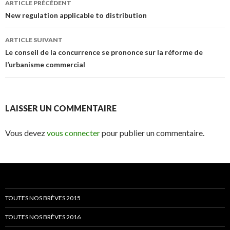
ARTICLE PRÉCÉDENT
des
New regulation applicable to distribution
articles
ARTICLE SUIVANT
Le conseil de la concurrence se prononce sur la réforme de
l’urbanisme commercial
LAISSER UN COMMENTAIRE
Vous devez
vous connecter
pour publier un commentaire.
TOUTES NOS BRÈVES 2015
TOUTES NOS BRÈVES 2016