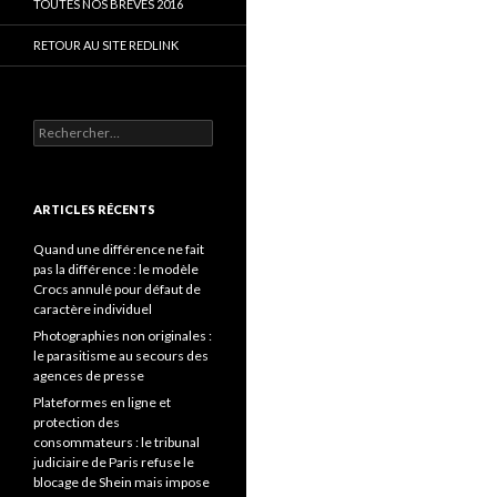
TOUTES NOS BRÈVES 2016
RETOUR AU SITE REDLINK
Rechercher :
ARTICLES RÉCENTS
Quand une différence ne fait
pas la différence : le modèle
Crocs annulé pour défaut de
caractère individuel
Photographies non originales :
le parasitisme au secours des
agences de presse
Plateformes en ligne et
protection des
consommateurs : le tribunal
judiciaire de Paris refuse le
blocage de Shein mais impose