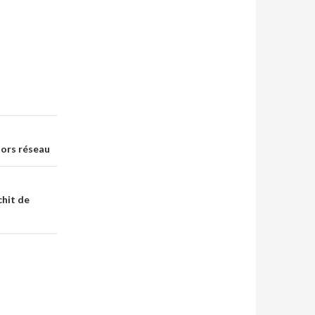
hors réseau
chit de