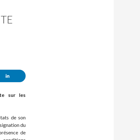
ÊTE
e sur les
tats de son
ssignation du
présence de
 conditions