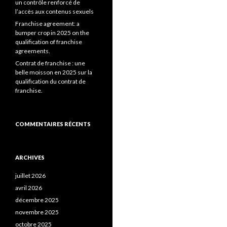
un contrôle renforcé de
l’accès aux contenus sexuels
Franchise agreement: a
bumper crop in 2025 on the
qualification of franchise
agreements.
Contrat de franchise : une
belle moisson en 2025 sur la
qualification du contrat de
franchise.
COMMENTAIRES RÉCENTS
ARCHIVES
juillet 2026
avril 2026
décembre 2025
novembre 2025
octobre 2025