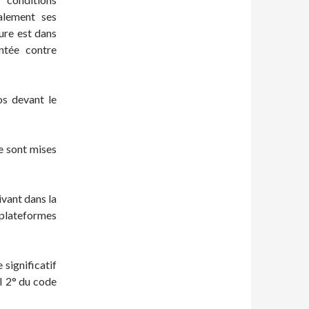
alement ses
ure est dans
ntée contre
s devant le
e sont mises
ivant dans la
 plateformes
 significatif
 I 2° du code