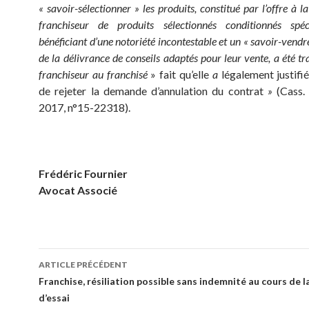
« savoir-sélectionner » les produits, constitué par l’offre à l
franchiseur de produits sélectionnés conditionnés spé
bénéficiant d’une notoriété incontestable et un « savoir-vendre
de la délivrance de conseils adaptés pour leur vente, a été tr
franchiseur au franchisé
» fait qu’elle
a
légalement justifi
de rejeter la demande d’annulation du contrat
»
(Cass.
2017, n°15-22318).
Frédéric Fournier
Avocat Associé
Navigation
ARTICLE PRÉCÉDENT
des
Franchise, résiliation possible sans indemnité au cours de l
d’essai
articles