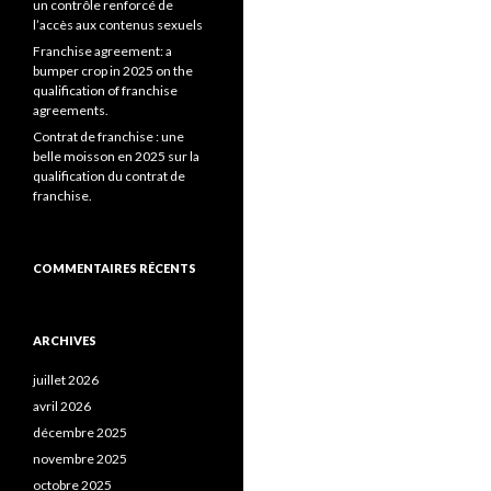
un contrôle renforcé de
l’accès aux contenus sexuels
Franchise agreement: a
bumper crop in 2025 on the
qualification of franchise
agreements.
Contrat de franchise : une
belle moisson en 2025 sur la
qualification du contrat de
franchise.
COMMENTAIRES RÉCENTS
ARCHIVES
juillet 2026
avril 2026
décembre 2025
novembre 2025
octobre 2025