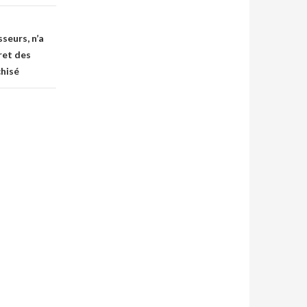
seurs, n’a
ret des
chisé