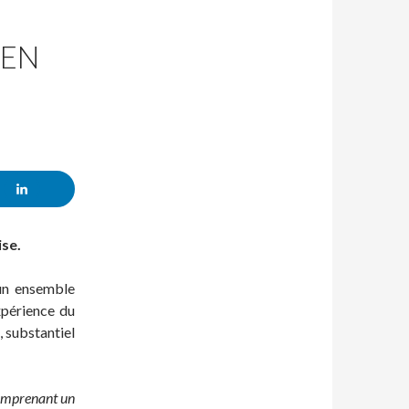
 EN
ise.
 un ensemble
xpérience du
, substantiel
comprenant un