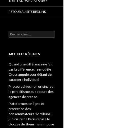
TOUTES NOS BRÈVES 2016
RETOUR AU SITE REDLINK
Rechercher :
ARTICLES RÉCENTS
Quand une différence ne fait
pas la différence : le modèle
Crocs annulé pour défaut de
caractère individuel
Photographies non originales :
le parasitisme au secours des
agences de presse
Plateformes en ligne et
protection des
consommateurs : le tribunal
judiciaire de Paris refuse le
blocage de Shein mais impose