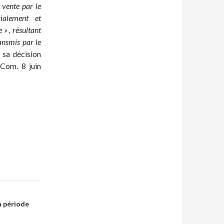
a vente par le
cialement et
 » , résultant
ansmis par le
é sa décision
 Com. 8 juin
a période