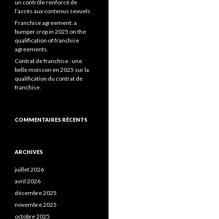
un contrôle renforcé de
l’accès aux contenus sexuels
Franchise agreement: a
bumper crop in 2025 on the
qualification of franchise
agreements.
Contrat de franchise : une
belle moisson en 2025 sur la
qualification du contrat de
franchise.
COMMENTAIRES RÉCENTS
ARCHIVES
juillet 2026
avril 2026
décembre 2025
novembre 2025
octobre 2025