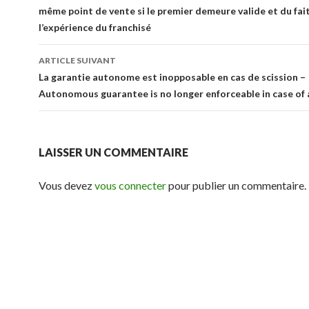
même point de vente si le premier demeure valide et du fai
articles
l’expérience du franchisé
ARTICLE SUIVANT
La garantie autonome est inopposable en cas de scission –
Autonomous guarantee is no longer enforceable in case of a
LAISSER UN COMMENTAIRE
Vous devez
vous connecter
pour publier un commentaire.