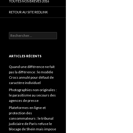
TOUTES NOS BRÈVES 2016
RETOUR AU SITE REDLINK
Rechercher :
ARTICLES RÉCENTS
Quand une différence ne fait
pas la différence : le modèle
Crocs annulé pour défaut de
caractère individuel
Photographies non originales :
le parasitisme au secours des
agences de presse
Plateformes en ligne et
protection des
consommateurs : le tribunal
judiciaire de Paris refuse le
blocage de Shein mais impose