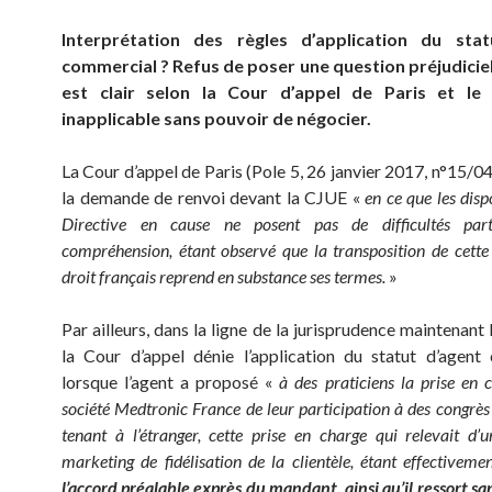
Interprétation des règles d’application du stat
commercial ? Refus de poser une question préjudiciell
est clair selon la Cour d’appel de Paris et le 
inapplicable sans pouvoir de négocier.
La Cour d’appel de Paris (Pole 5, 26 janvier 2017, n°15/0
la demande de renvoi devant la CJUE «
en ce que les disp
Directive en cause ne posent pas de difficultés part
compréhension, étant observé que la transposition de cette
droit français reprend en substance ses termes.
»
Par ailleurs, dans la ligne de la jurisprudence maintenant 
la Cour d’appel dénie l’application du statut d’agent
lorsque l’agent a proposé «
à des praticiens la prise en 
société Medtronic France de leur participation à des congrè
tenant à l’étranger, cette prise en charge qui relevait d’
marketing de fidélisation de la clientèle, étant effectivem
l’accord préalable exprès du mandant, ainsi qu’il ressort s