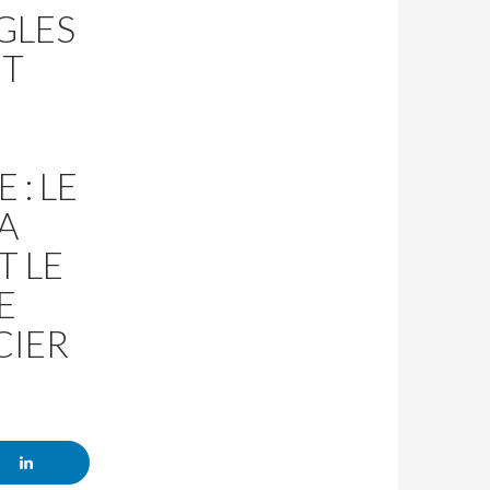
GLES
UT
 : LE
A
T LE
E
CIER