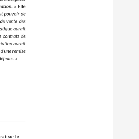
iation.
» Elle
out pouvoir de
 de vente des
ratique aurait
s contrats de
ciation aurait
oi d’une remise
finies. »
rat sur le