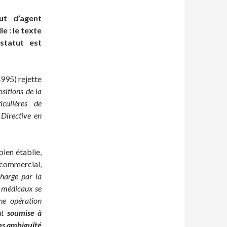
ut d’agent
e : le texte
statut est
4995) rejette
ositions de la
iculières de
 Directive en
bien établie,
 commercial,
charge par la
s médicaux se
une opération
ent
soumise à
ans ambiguïté