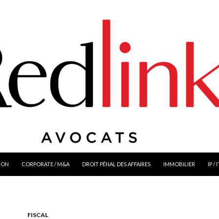
ION
CORPORATE / M&A
DROIT PÉNAL DES AFFAIRES
IMMOBILIER
IP / 
FISCAL