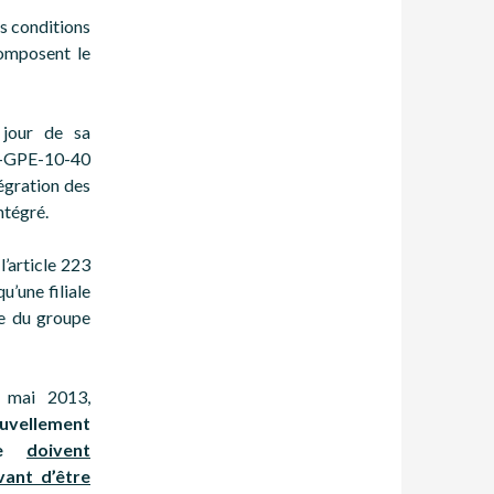
es conditions
composent le
 jour de sa
S-GPE-10-40
égration des
ntégré.
l’article 223
’une filiale
e du groupe
 mai 2013,
uvellement
upe
doivent
vant d’être