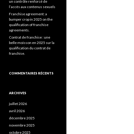
un contrôle renforcé de
l’accès aux contenus sexuels
Franchise agreement: a
bumper crop in 2025 on the
qualification of franchise
agreements.
Contrat de franchise : une
belle moisson en 2025 sur la
qualification du contrat de
franchise.
COMMENTAIRES RÉCENTS
ARCHIVES
juillet 2026
avril 2026
décembre 2025
novembre 2025
octobre 2025