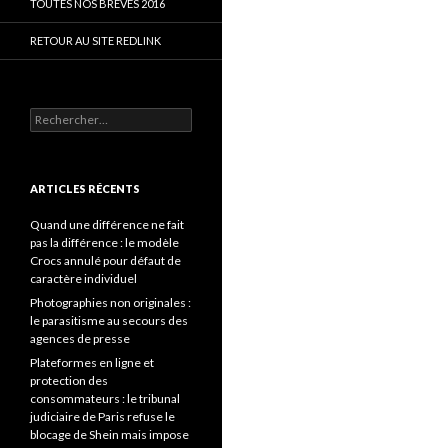
TOUTES NOS BRÈVES 2016
RETOUR AU SITE REDLINK
Rechercher :
ARTICLES RÉCENTS
Quand une différence ne fait
pas la différence : le modèle
Crocs annulé pour défaut de
caractère individuel
Photographies non originales :
le parasitisme au secours des
agences de presse
Plateformes en ligne et
protection des
consommateurs : le tribunal
judiciaire de Paris refuse le
blocage de Shein mais impose