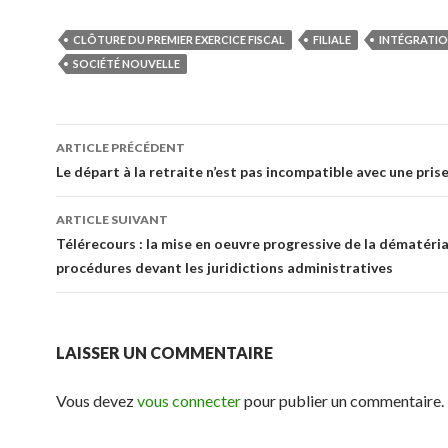
CLÔTURE DU PREMIER EXERCICE FISCAL
FILIALE
INTÉGRATIO
SOCIÉTÉ NOUVELLE
Navigation
ARTICLE PRÉCÉDENT
des
Le départ à la retraite n’est pas incompatible avec une pris
articles
ARTICLE SUIVANT
Télérecours : la mise en oeuvre progressive de la dématéria
procédures devant les juridictions administratives
LAISSER UN COMMENTAIRE
Vous devez
vous connecter
pour publier un commentaire.