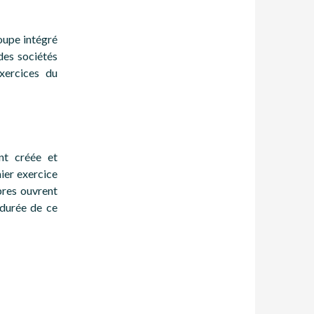
roupe intégré
des sociétés
xercices du
nt créée et
mier exercice
bres ouvrent
 durée de ce