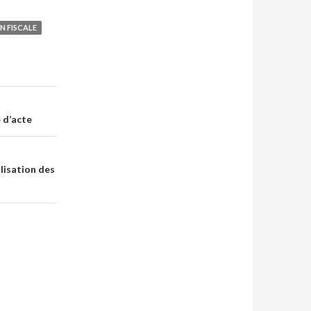
N FISCALE
e d’acte
lisation des