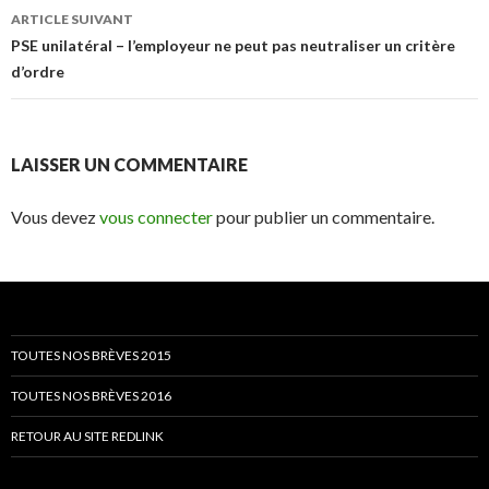
articles
ARTICLE SUIVANT
PSE unilatéral – l’employeur ne peut pas neutraliser un critère
d’ordre
LAISSER UN COMMENTAIRE
Vous devez
vous connecter
pour publier un commentaire.
TOUTES NOS BRÈVES 2015
TOUTES NOS BRÈVES 2016
RETOUR AU SITE REDLINK