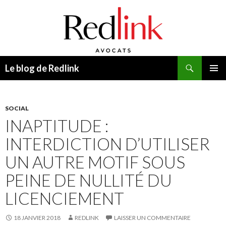
Recherche
Le blog de Redlink
ALLER
MENU
AU
PRINCI
CONTENU
SOCIAL
INAPTITUDE :
INTERDICTION D’UTILISER
UN AUTRE MOTIF SOUS
PEINE DE NULLITÉ DU
LICENCIEMENT
18 JANVIER 2018
REDLINK
LAISSER UN COMMENTAIRE