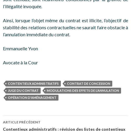
l’illégalité invoquée.
Ainsi, lorsque l’objet même du contrat est illicite, l’objectif de
stabilité des relations contractuelles ne saurait faire obstacle à
l’annulation immédiate du contrat.
Emmanuelle Yvon
Avocate à la Cour
CONTENTIEUX ADMINISTRATIFS
CONTRAT DE CONCESSION
JUGE DU CONTRAT
MODULATIONS DES EFFETS DE L'ANNULATION
OPÉRATION D'AMÉNAGEMENT
Navigation
ARTICLE PRÉCÉDENT
des
Contentieux administratifs : révision des listes de contentieux