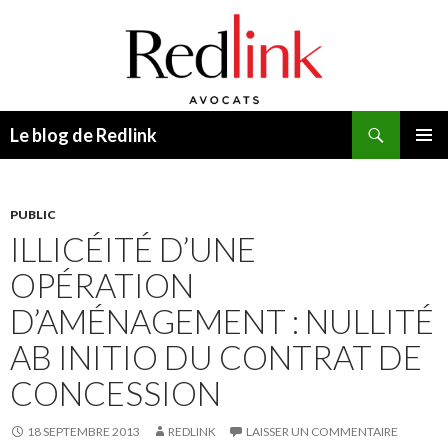
Recherche
Le blog de Redlink
ALLER
MENU
AU
PRINCI
CONTENU
PUBLIC
ILLICÉITÉ D’UNE
OPÉRATION
D’AMÉNAGEMENT : NULLITÉ
AB INITIO DU CONTRAT DE
CONCESSION
18 SEPTEMBRE 2013
REDLINK
LAISSER UN COMMENTAIRE