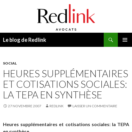
Recherche
Le blog de Redlink
ALLER
MENU
AU
PRINCI
CONTENU
SOCIAL
HEURES SUPPLÉMENTAIRES
ET COTISATIONS SOCIALES:
LA TEPA EN SYNTHÈSE
27 NOVEMBRE 2007
REDLINK
LAISSER UN COMMENTAIRE
Heures supplémentaires et cotisations sociales: la TEPA
en synthèse