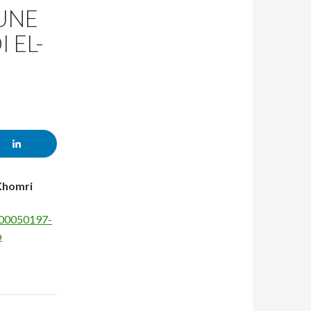
UNE
 EL-
-Khomri
a-00050197-
p