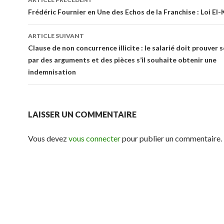
des
Frédéric Fournier en Une des Echos de la Franchise : Loi El
articles
ARTICLE SUIVANT
Clause de non concurrence illicite : le salarié doit prouver 
par des arguments et des pièces s’il souhaite obtenir une
indemnisation
LAISSER UN COMMENTAIRE
Vous devez
vous connecter
pour publier un commentaire.