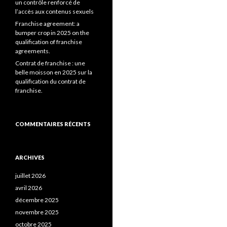
un contrôle renforcé de
l’accès aux contenus sexuels
Franchise agreement: a
bumper crop in 2025 on the
qualification of franchise
agreements.
Contrat de franchise : une
belle moisson en 2025 sur la
qualification du contrat de
franchise.
COMMENTAIRES RÉCENTS
ARCHIVES
juillet 2026
avril 2026
décembre 2025
novembre 2025
octobre 2025