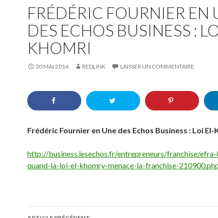
FRÉDÉRIC FOURNIER EN 
DES ECHOS BUSINESS : LOI
KHOMRI
30 MAI 2016
REDLINK
LAISSER UN COMMENTAIRE
Frédéric Fournier en Une des Echos Business : Loi El
http://business.lesechos.fr/entrepreneurs/franchise/efr
quand-la-loi-el-khomry-menace-la-franchise-210900.ph
Navigation
ARTICLE PRÉCÉDENT