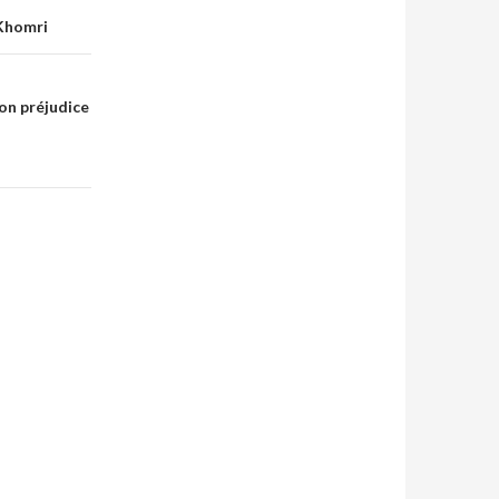
-Khomri
son préjudice