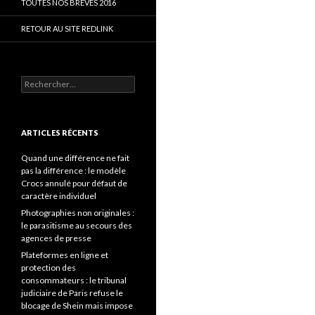
TOUTES NOS BRÈVES 2016
RETOUR AU SITE REDLINK
Rechercher :
ARTICLES RÉCENTS
Quand une différence ne fait
pas la différence : le modèle
Crocs annulé pour défaut de
caractère individuel
Photographies non originales :
le parasitisme au secours des
agences de presse
Plateformes en ligne et
protection des
consommateurs : le tribunal
judiciaire de Paris refuse le
blocage de Shein mais impose