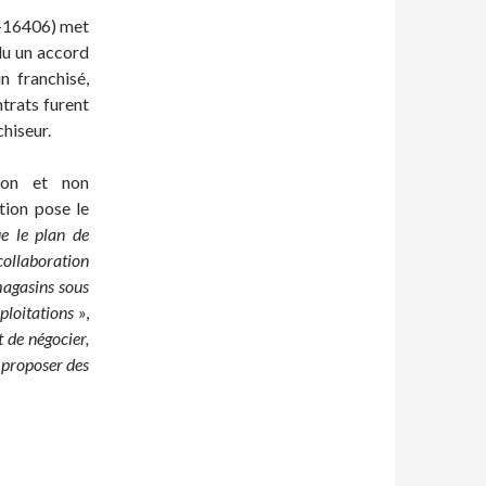
5-16406) met
clu un accord
n franchisé,
ntrats furent
chiseur.
tion et non
tion pose le
e le plan de
collaboration
magasins sous
ploitations
»,
 de négocier,
e proposer des