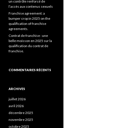
un contrôle renforcé de
l’accès aux contenus sexuels
Franchise agreement: a
bumper crop in 2025 on the
qualification of franchise
agreements.
Contrat de franchise : une
belle moisson en 2025 sur la
qualification du contrat de
franchise.
COMMENTAIRES RÉCENTS
ARCHIVES
juillet 2026
avril 2026
décembre 2025
novembre 2025
octobre 2025