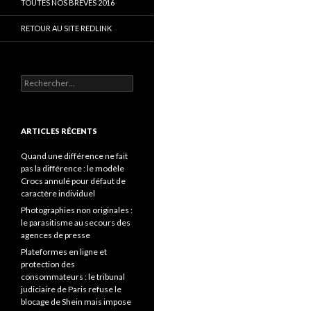
TOUTES NOS BRÈVES 2016
RETOUR AU SITE REDLINK
Rechercher :
ARTICLES RÉCENTS
Quand une différence ne fait
pas la différence : le modèle
Crocs annulé pour défaut de
caractère individuel
Photographies non originales :
le parasitisme au secours des
agences de presse
Plateformes en ligne et
protection des
consommateurs : le tribunal
judiciaire de Paris refuse le
blocage de Shein mais impose