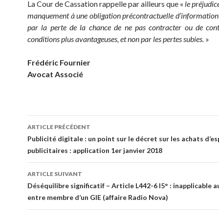
La Cour de Cassation rappelle par ailleurs que «
le préjudic
manquement à une obligation précontractuelle d’information 
par la perte de la chance de ne pas contracter ou de cont
conditions plus avantageuses, et non par les pertes subies.
»
Frédéric Fournier
Avocat Associé
Navigation
ARTICLE PRÉCÉDENT
des
Publicité digitale : un point sur le décret sur les achats d’e
publicitaires : application 1er janvier 2018
articles
ARTICLE SUIVANT
Déséquilibre significatif – Article L442-6 I5° : inapplicable 
entre membre d’un GIE (affaire Radio Nova)