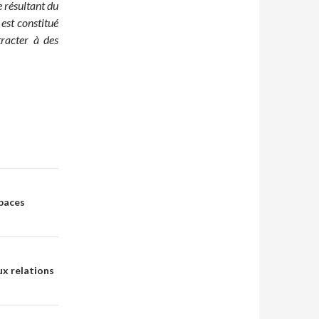
e résultant du
est constitué
racter à des
spaces
aux relations