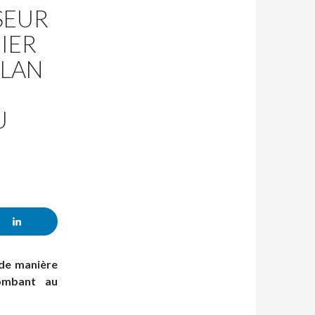
SEUR
IER
PLAN
U
 de manière
combant au