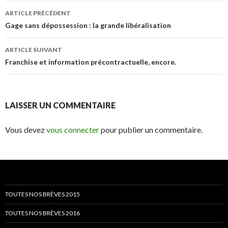
Navigation
ARTICLE PRÉCÉDENT
des
Gage sans dépossession : la grande libéralisation
articles
ARTICLE SUIVANT
Franchise et information précontractuelle, encore.
LAISSER UN COMMENTAIRE
Vous devez
vous connecter
pour publier un commentaire.
TOUTES NOS BRÈVES 2015
TOUTES NOS BRÈVES 2016