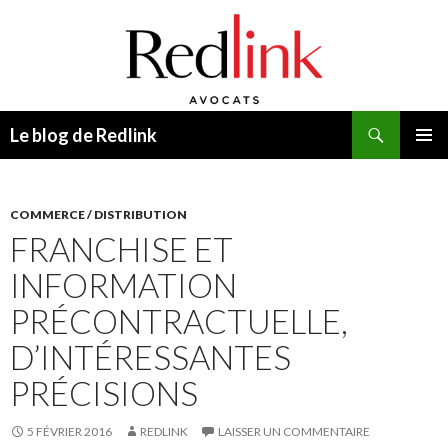
Recherche
Le blog de Redlink
ALLER
MENU
AU
PRINCI
CONTENU
COMMERCE / DISTRIBUTION
FRANCHISE ET
INFORMATION
PRÉCONTRACTUELLE,
D’INTÉRESSANTES
PRÉCISIONS
5 FÉVRIER 2016
REDLINK
LAISSER UN COMMENTAIRE