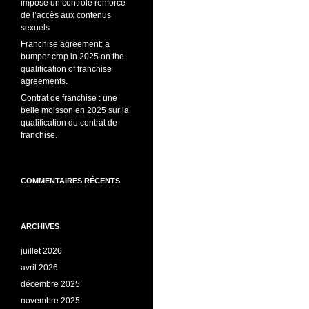
impose un contrôle renforcé
de l’accès aux contenus
sexuels
Franchise agreement: a
bumper crop in 2025 on the
qualification of franchise
agreements.
Contrat de franchise : une
belle moisson en 2025 sur la
qualification du contrat de
franchise.
COMMENTAIRES RÉCENTS
ARCHIVES
juillet 2026
avril 2026
décembre 2025
novembre 2025