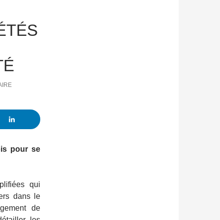
ÉTÉS
TÉ
AIRE
ois pour se
lifiées qui
iers dans le
agement de
tailler les