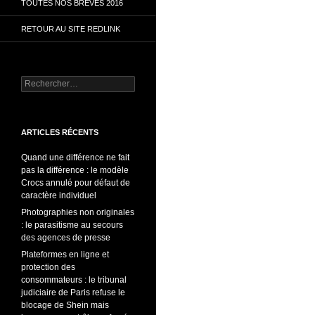
TOUTES NOS BRÈVES 2016
RETOUR AU SITE REDLINK
Rechercher :
ARTICLES RÉCENTS
Quand une différence ne fait
pas la différence : le modèle
Crocs annulé pour défaut de
caractère individuel
Photographies non originales
: le parasitisme au secours
des agences de presse
Plateformes en ligne et
protection des
consommateurs : le tribunal
judiciaire de Paris refuse le
blocage de Shein mais