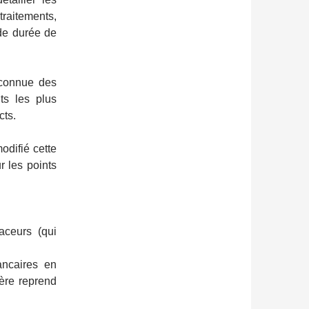
traitements,
 de durée de
 connue des
ts les plus
ects.
odifié cette
r les points
aceurs (qui
ancaires en
ère reprend