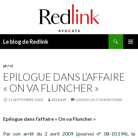
Recherche
Le blog de Redlink
ALLER
MENU
AU
PRINCI
CONTENU
IP / IT
EPILOGUE DANS L’AFFAIRE
« ON VA FLUNCHER »
21 SEPTEMBRE 2009
REDLINK
LAISSER UN COMMENTAIRE
Epilogue dans l’affaire « On va Fluncher »
Par son arrêt du 2 avril 2009 (pourvoi n° 08-10.194), la