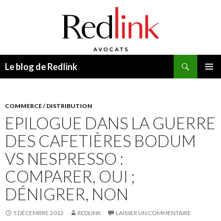
Recherche
Le blog de Redlink
ALLER
MENU
AU
PRINCI
CONTENU
COMMERCE / DISTRIBUTION
EPILOGUE DANS LA GUERRE
DES CAFETIÈRES BODUM
VS NESPRESSO :
COMPARER, OUI ;
DÉNIGRER, NON
5 DÉCEMBRE 2012
REDLINK
LAISSER UN COMMENTAIRE