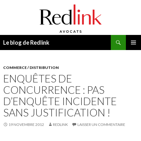
Recherche
Le blog de Redlink
ALLER
MENU
AU
PRINCI
CONTENU
COMMERCE / DISTRIBUTION
ENQUÊTES DE
CONCURRENCE : PAS
D’ENQUÊTE INCIDENTE
SANS JUSTIFICATION !
19 NOVEMBRE 2012
REDLINK
LAISSER UN COMMENTAIRE