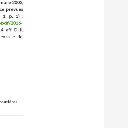
embre 2002,
nce prévues
1, p. 1) ;
n/pdf/2016-
14, aff. DHL
renza e del
 routières