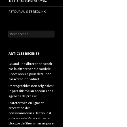
TOUTES NOS BRÈVES 2016
RETOUR AU SITE REDLINK
Rechercher :
ARTICLES RÉCENTS
Quand une différence ne fait
pas la différence : le modèle
Crocs annulé pour défaut de
caractère individuel
Photographies non originales :
le parasitisme au secours des
agences de presse
Plateformes en ligne et
protection des
consommateurs : le tribunal
judiciaire de Paris refuse le
blocage de Shein mais impose