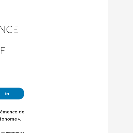
ENCE
E
clémence de
utonome ».
s programmes