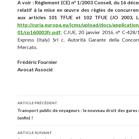
A voir : Règlement (CE) n° 1/2003 Conseil, du 16 déc
relatif à la mise en œuvre des règles de concurre
aux articles 101 TFUE et 102 TFUE (JO 2003, L 
http://curia.europa.eu/jcms/upload/docs/applicatio
01/cp160003fr.pdf
; CJUE, 20 janvier 2016, n° C‑428/
Express (Italy) Srl c. Autorità Garante della Concor
Mercato.
Frédéric Fournier
Avocat Associé
Navigation
ARTICLE PRÉCÉDENT
des
Transport public de voyageurs : le nouveau droit des gares
(enfin) !
articles
ARTICLE SUIVANT