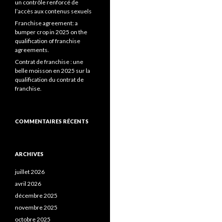
un contrôle renforcé de
l’accès aux contenus sexuels
Franchise agreement: a
bumper crop in 2025 on the
qualification of franchise
agreements.
Contrat de franchise : une
belle moisson en 2025 sur la
qualification du contrat de
franchise.
COMMENTAIRES RÉCENTS
ARCHIVES
juillet 2026
avril 2026
décembre 2025
novembre 2025
octobre 2025