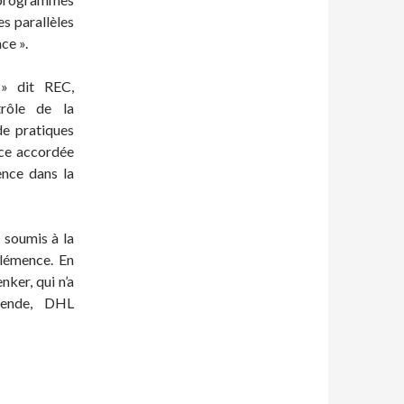
s parallèles
ce ».
 » dit REC,
rôle de la
de pratiques
nce accordée
ence dans la
 soumis à la
clémence. En
ker, qui n’a
mende, DHL