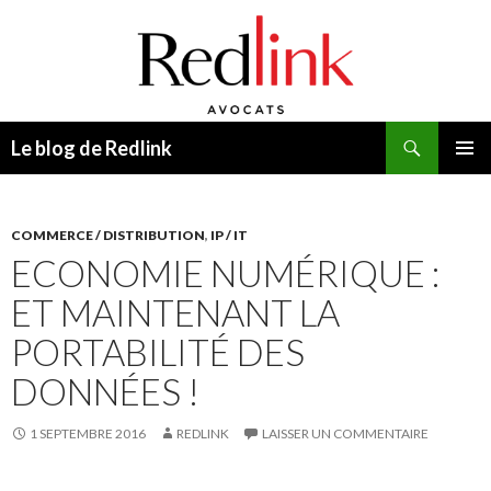
Recherche
Le blog de Redlink
ALLER
MENU
AU
PRINCI
CONTENU
COMMERCE / DISTRIBUTION
,
IP / IT
ECONOMIE NUMÉRIQUE :
ET MAINTENANT LA
PORTABILITÉ DES
DONNÉES !
1 SEPTEMBRE 2016
REDLINK
LAISSER UN COMMENTAIRE