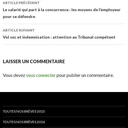
Navigation
ARTICLE PRÉCÉDENT
des
Le salarié qui part à la concurrence : les moyens de l’employeur
pour se défendre
articles
ARTICLE SUIVANT
Vol sec et indemnisation : attention au Tribunal compétent
LAISSER UN COMMENTAIRE
Vous devez
vous connecter
pour publier un commentaire.
TOUTES NOS BRÈVES 2015
TOUTES NOS BRÈVES 2016