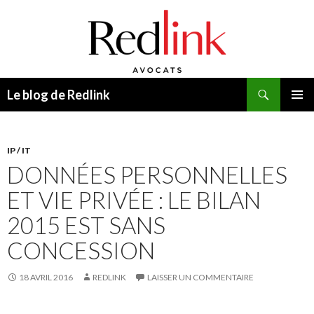
Recherche
Le blog de Redlink
ALLER
MENU
AU
PRINCI
CONTENU
IP / IT
DONNÉES PERSONNELLES
ET VIE PRIVÉE : LE BILAN
2015 EST SANS
CONCESSION
18 AVRIL 2016
REDLINK
LAISSER UN COMMENTAIRE