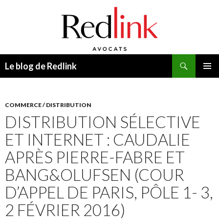
Recherche
Le blog de Redlink
ALLER
MENU
AU
PRINCI
CONTENU
COMMERCE / DISTRIBUTION
DISTRIBUTION SÉLECTIVE
ET INTERNET : CAUDALIE
APRÈS PIERRE-FABRE ET
BANG&OLUFSEN (COUR
D’APPEL DE PARIS, PÔLE 1- 3,
2 FÉVRIER 2016)