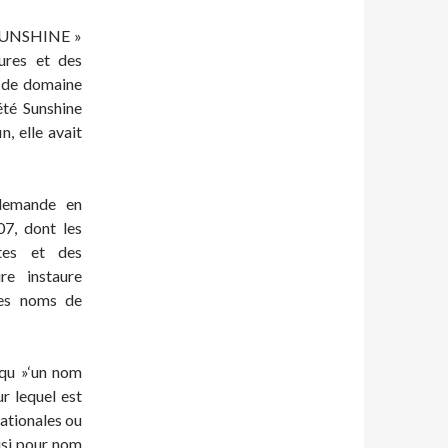
« SUNSHINE »
ures et des
m de domaine
été Sunshine
n, elle avait
 demande en
07, dont les
tes et des
re instaure
des noms de
 qu »‘un nom
r lequel est
nationales ou
isi pour nom