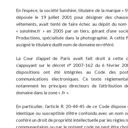
En l’espèce, la société Sunshine, titulaire de la marque 
déposée le 19 juillet 2001 pour désigner des chauss
vêtements, avait tenté de faire échec au dépôt du no
« sunshine.fr » en 2005 par un tiers, gérant d’une soci
Productions, spécialisée dans la photographie. A cette fi
assigné le titulaire dudit nom de domaine en référé.
La Cour d’appel de Paris avait fait droit à cette
s’appuyant sur le décret n° 2007-162 du 6 février 20
dispositions ont été intégrées au Code des pos
communications électroniques. Ce texte règlementai
notamment les principes directeurs de l’attribution 
domaine dans la zone « .fr ».
En particulier, l’article R. 20-44-45 de ce Code dispose
identique ou susceptible d’être confondu avec un nom su
conféré un droit de propriété intellectuelle par les règles 
communautaires ou par le présent code ne peut être cho