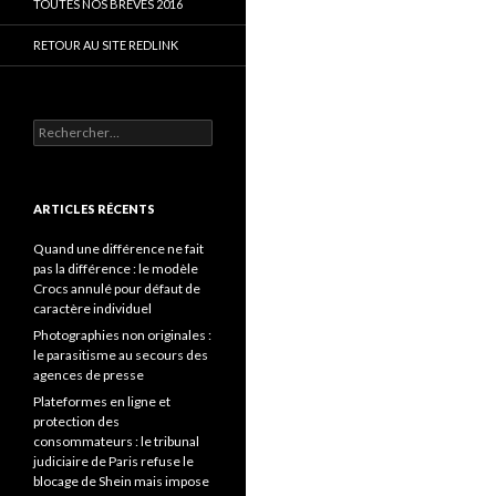
TOUTES NOS BRÈVES 2016
RETOUR AU SITE REDLINK
Rechercher :
ARTICLES RÉCENTS
Quand une différence ne fait
pas la différence : le modèle
Crocs annulé pour défaut de
caractère individuel
Photographies non originales :
le parasitisme au secours des
agences de presse
Plateformes en ligne et
protection des
consommateurs : le tribunal
judiciaire de Paris refuse le
blocage de Shein mais impose