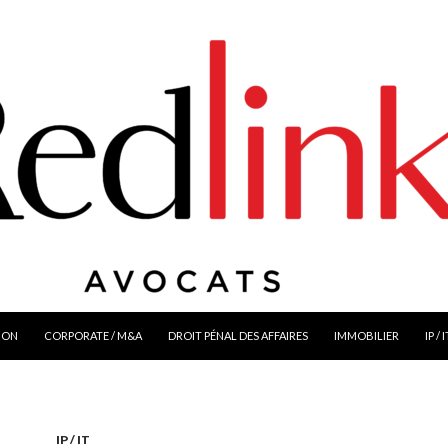
ION
CORPORATE / M&A
DROIT PÉNAL DES AFFAIRES
IMMOBILIER
IP / 
IP / IT