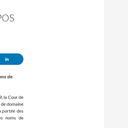
POS
oms de
9, la Cour de
s de domaine
la portée des
des noms de