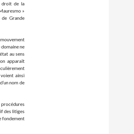
 droit de la
e Mauresmo »
l de Grande
ce mouvement
de domaine ne
état au sens
ion apparaît
iculièrement
voient ainsi
 d’un nom de
s procédures
f des litiges
tre fondement