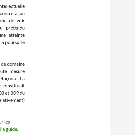
ntellectuelle
 contrefaçon
afin de voir
du prétendu
ne atteinte
la poursuite
om de domaine
oute mesure
façon ». Il a
 constituait
808 et 809 du
lativement)
r les
lia guide
.