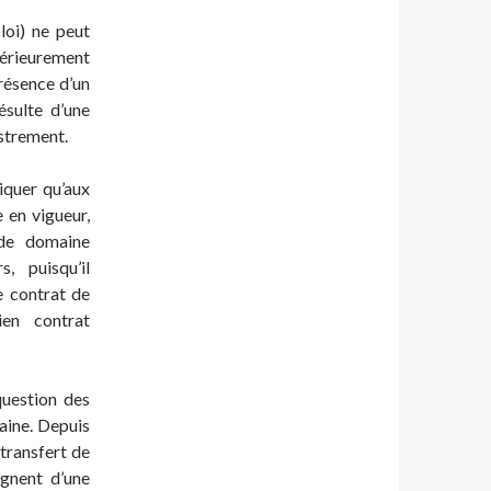
loi) ne peut
ntérieurement
présence d’un
ésulte d’une
istrement.
iquer qu’aux
 en vigueur,
 de domaine
, puisqu’il
le contrat de
ien contrat
question des
aine. Depuis
transfert de
gnent d’une