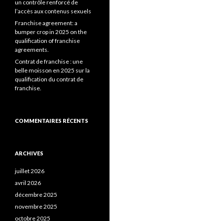
un contrôle renforcé de
l’accès aux contenus sexuels
Franchise agreement: a
bumper crop in 2025 on the
qualification of franchise
agreements.
Contrat de franchise : une
belle moisson en 2025 sur la
qualification du contrat de
franchise.
COMMENTAIRES RÉCENTS
ARCHIVES
juillet 2026
avril 2026
décembre 2025
novembre 2025
octobre 2025