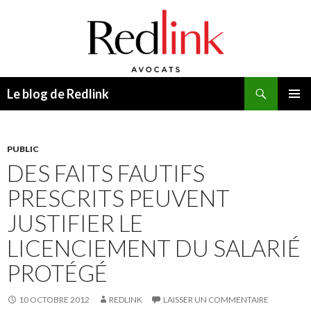
Recherche
Le blog de Redlink
ALLER
MENU
AU
PRINCI
CONTENU
PUBLIC
DES FAITS FAUTIFS
PRESCRITS PEUVENT
JUSTIFIER LE
LICENCIEMENT DU SALARIÉ
PROTÉGÉ
10 OCTOBRE 2012
REDLINK
LAISSER UN COMMENTAIRE