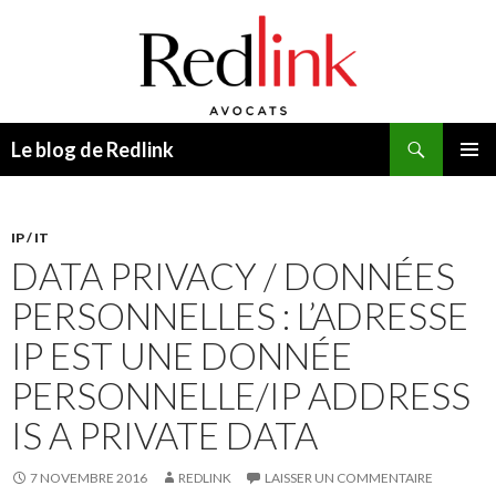
Recherche
Le blog de Redlink
ALLER
MENU
AU
PRINCI
CONTENU
IP / IT
DATA PRIVACY / DONNÉES
PERSONNELLES : L’ADRESSE
IP EST UNE DONNÉE
PERSONNELLE/IP ADDRESS
IS A PRIVATE DATA
7 NOVEMBRE 2016
REDLINK
LAISSER UN COMMENTAIRE