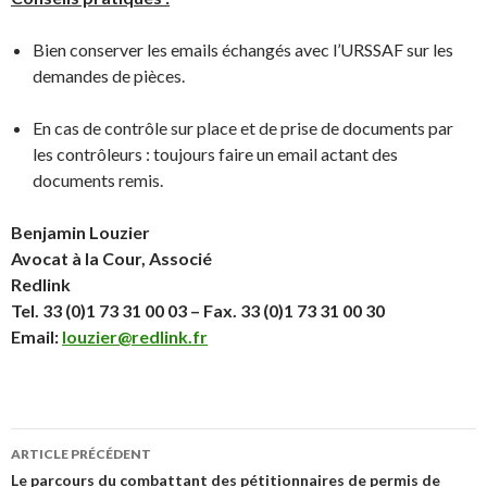
Bien conserver les emails échangés avec l’URSSAF sur les
demandes de pièces.
En cas de contrôle sur place et de prise de documents par
les contrôleurs : toujours faire un email actant des
documents remis.
Benjamin Louzier
Avocat à la Cour, Associé
Redlink
Tel. 33 (0)1 73 31 00 03 – Fax. 33 (0)1 73 31 00 30
Email:
louzier@redlink.fr
Navigation
ARTICLE PRÉCÉDENT
des
Le parcours du combattant des pétitionnaires de permis de