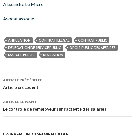
Alexandre Le Mière
Avocat associé
ANNULATION
CONTRAT ILLÉGAL
CONTRAT PUBLIC
DÉLÉGATION DE SERVICE PUBLIC
DROIT PUBLIC DES AFFAIRES
MARCHÉ PUBLIC
RÉSILIATION
Navigation
ARTICLE PRÉCÉDENT
des
Article précédent
articles
ARTICLE SUIVANT
Le contrôle de l’employeur sur l’activité des salariés
LAISSER UN COMMENTAIRE