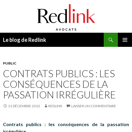
Recherche
Le blog de Redlink
ALLER
MENU
AU
PRINCI
CONTENU
PUBLIC
CONTRATS PUBLICS : LES
CONSÉQUENCES DE LA
PASSATION IRRÉGULIÈRE
11 DÉCEMBRE 2012
REDLINK
LAISSER UN COMMENTAIRE
Contrats publics : les conséquences de la passation
irrégulière