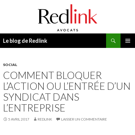
Recherche
Le blog de Redlink
ALLER
MENU
AU
PRINCI
CONTENU
SOCIAL
COMMENT BLOQUER
L’ACTION OU L’ENTRÉE D’UN
SYNDICAT DANS
L’ENTREPRISE
5 AVRIL 2017
REDLINK
LAISSER UN COMMENTAIRE