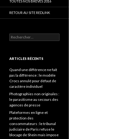
TOUTES NOS BRÈVES 2016
RETOUR AU SITE REDLINK
Rechercher :
ARTICLES RÉCENTS
Quand une différence ne fait
pas la différence : le modèle
Crocs annulé pour défaut de
caractère individuel
Photographies non originales :
le parasitisme au secours des
agences de presse
Plateformes en ligne et
protection des
consommateurs : le tribunal
judiciaire de Paris refuse le
blocage de Shein mais impose