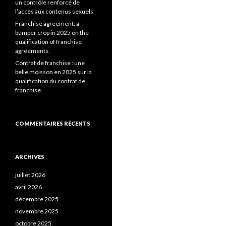
un contrôle renforcé de
l’accès aux contenus sexuels
Franchise agreement: a
bumper crop in 2025 on the
qualification of franchise
agreements.
Contrat de franchise : une
belle moisson en 2025 sur la
qualification du contrat de
franchise.
COMMENTAIRES RÉCENTS
ARCHIVES
juillet 2026
avril 2026
décembre 2025
novembre 2025
octobre 2025