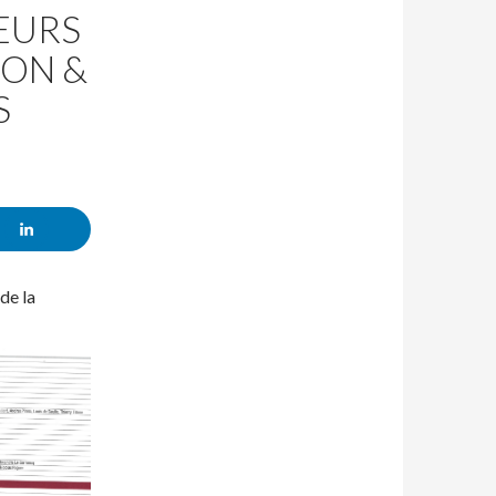
EURS
ION &
S
de la