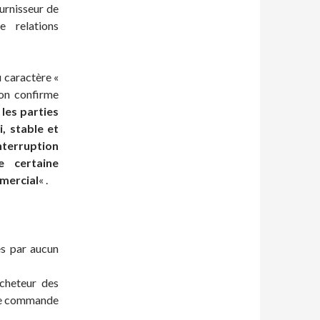
urnisseur de
 relations
u caractère «
ion confirme
les parties
i, stable et
interruption
e certaine
mmercial
« .
ées par aucun
acheteur des
 de commande