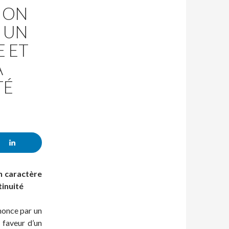
TION
 UN
E ET
À
TÉ
un caractère
tinuité
nonce par un
 faveur d’un