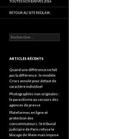
TOUTES NOS BRÈVES 2016
RETOUR AU SITE REDLINK
Rechercher :
ARTICLES RÉCENTS
Quand une différence ne fait
pas la différence : le modèle
Crocs annulé pour défaut de
caractère individuel
Photographies non originales :
le parasitisme au secours des
agences de presse
Plateformes en ligne et
protection des
consommateurs : le tribunal
judiciaire de Paris refuse le
blocage de Shein mais impose