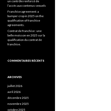
un contrôle renforcé de
l’accès aux contenus sexuels
Franchise agreement: a
bumper crop in 2025 on the
qualification of franchise
agreements.
Contrat de franchise : une
belle moisson en 2025 sur la
qualification du contrat de
franchise.
COMMENTAIRES RÉCENTS
ARCHIVES
juillet 2026
avril 2026
décembre 2025
novembre 2025
octobre 2025