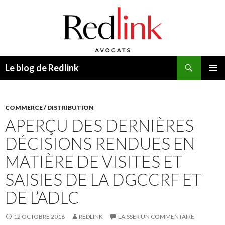
Recherche
Le blog de Redlink
ALLER
MENU
AU
PRINCI
CONTENU
COMMERCE / DISTRIBUTION
APERÇU DES DERNIÈRES
DÉCISIONS RENDUES EN
MATIÈRE DE VISITES ET
SAISIES DE LA DGCCRF ET
DE L’ADLC
12 OCTOBRE 2016
REDLINK
LAISSER UN COMMENTAIRE