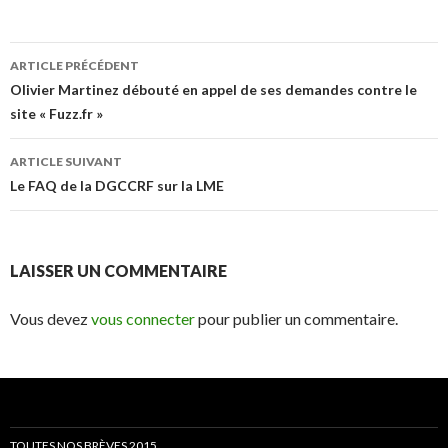
Navigation
ARTICLE PRÉCÉDENT
des
Olivier Martinez débouté en appel de ses demandes contre le
site « Fuzz.fr »
articles
ARTICLE SUIVANT
Le FAQ de la DGCCRF sur la LME
LAISSER UN COMMENTAIRE
Vous devez
vous connecter
pour publier un commentaire.
TOUTES NOS BRÈVES 2015