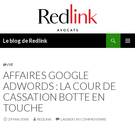
Recherche
Le blog de Redlink
ALLER
MENU
AU
PRINCI
CONTENU
IP / IT
AFFAIRES GOOGLE
ADWORDS : LA COUR DE
CASSATION BOTTE EN
TOUCHE
29 MAI 2008
REDLINK
LAISSER UN COMMENTAIRE