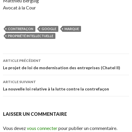
Matthieu Berguig
Avocat à la Cour
CONTREFAÇON
GOOGLE
MARQUE
PROPRIÉTÉ INTELLECTUELLE
Navigation
ARTICLE PRÉCÉDENT
des
Le projet de loi de modernisation des entreprises (Chatel II)
articles
ARTICLE SUIVANT
La nouvelle loi relative à la lutte contre la contrefaçon
LAISSER UN COMMENTAIRE
Vous devez
vous connecter
pour publier un commentaire.