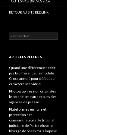
TOUTES NOS BRÈVES 2016
RETOUR AU SITE REDLINK
Rechercher :
ARTICLES RÉCENTS
Quand une différence ne fait
pas la différence : le modèle
Crocs annulé pour défaut de
caractère individuel
Photographies non originales :
le parasitisme au secours des
agences de presse
Plateformes en ligne et
protection des
consommateurs : le tribunal
judiciaire de Paris refuse le
blocage de Shein mais impose