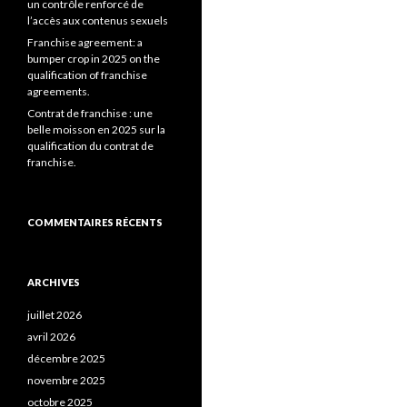
un contrôle renforcé de
l’accès aux contenus sexuels
Franchise agreement: a
bumper crop in 2025 on the
qualification of franchise
agreements.
Contrat de franchise : une
belle moisson en 2025 sur la
qualification du contrat de
franchise.
COMMENTAIRES RÉCENTS
ARCHIVES
juillet 2026
avril 2026
décembre 2025
novembre 2025
octobre 2025