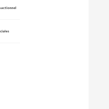
sactionnel
n
ciales