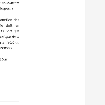
 équivalente
treprise
».
sanction des
lie doit en
 la part que
insi que de la
sur l’état du
version
».
6, n°