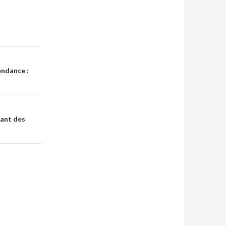
endance :
nant des