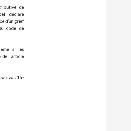
ributive de
pel déclare
e d’un grief
 du code de
ême si les
de l’article
pourvoi: 15-