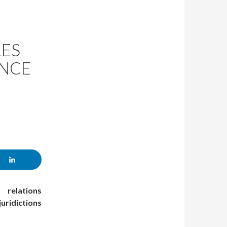
LES
ENCE
 relations
ridictions