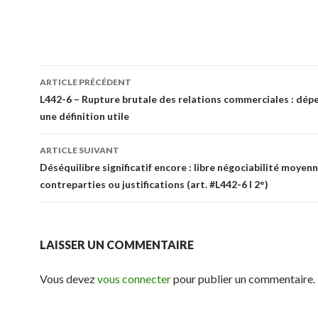
Navigation
ARTICLE PRÉCÉDENT
des
L442-6 – Rupture brutale des relations commerciales : dép
une définition utile
articles
ARTICLE SUIVANT
Déséquilibre significatif encore : libre négociabilité moyen
contreparties ou justifications (art. #L442-6 I 2°)
LAISSER UN COMMENTAIRE
Vous devez
vous connecter
pour publier un commentaire.