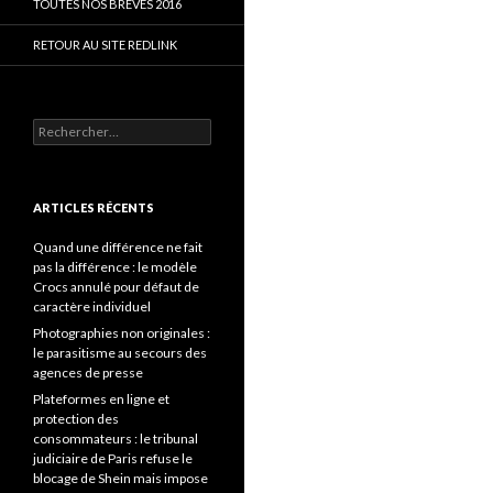
TOUTES NOS BRÈVES 2016
RETOUR AU SITE REDLINK
Rechercher :
ARTICLES RÉCENTS
Quand une différence ne fait
pas la différence : le modèle
Crocs annulé pour défaut de
caractère individuel
Photographies non originales :
le parasitisme au secours des
agences de presse
Plateformes en ligne et
protection des
consommateurs : le tribunal
judiciaire de Paris refuse le
blocage de Shein mais impose