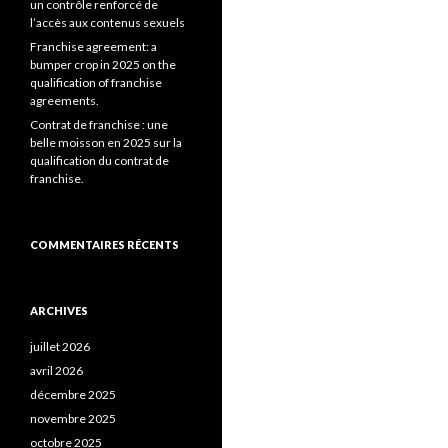
un contrôle renforcé de
l’accès aux contenus sexuels
Franchise agreement: a
bumper crop in 2025 on the
qualification of franchise
agreements.
Contrat de franchise : une
belle moisson en 2025 sur la
qualification du contrat de
franchise.
COMMENTAIRES RÉCENTS
ARCHIVES
juillet 2026
avril 2026
décembre 2025
novembre 2025
octobre 2025