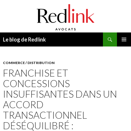
Recherche
Le blog de Redlink
ALLER
MENU
AU
PRINCI
CONTENU
COMMERCE / DISTRIBUTION
FRANCHISE ET
CONCESSIONS
INSUFFISANTES DANS UN
ACCORD
TRANSACTIONNEL
DÉSÉQUILIBRÉ :