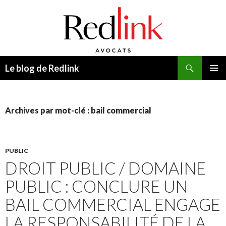
Recherche
Le blog de Redlink
ALLER
MENU
AU
PRINCI
CONTENU
Archives par mot-clé : bail commercial
PUBLIC
DROIT PUBLIC / DOMAINE
PUBLIC : CONCLURE UN
BAIL COMMERCIAL ENGAGE
LA RESPONSABILITÉ DE LA