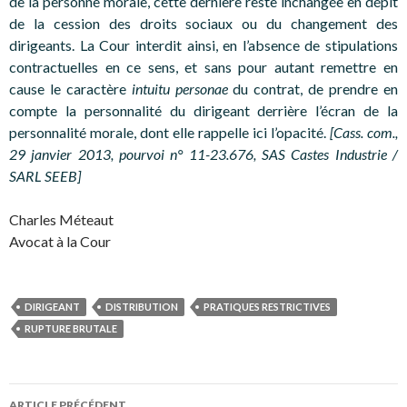
de la personne morale, cette dernière reste inchangée en dépit
de la cession des droits sociaux ou du changement des
dirigeants. La Cour interdit ainsi, en l’absence de stipulations
contractuelles en ce sens, et sans pour autant remettre en
cause le caractère
intuitu personae
du contrat, de prendre en
compte la personnalité du dirigeant derrière l’écran de la
personnalité morale, dont elle rappelle ici l’opacité.
[Cass. com.,
29 janvier 2013, pourvoi n° 11-23.676, SAS Castes Industrie /
SARL SEEB]
Charles Méteaut
Avocat à la Cour
DIRIGEANT
DISTRIBUTION
PRATIQUES RESTRICTIVES
RUPTURE BRUTALE
Navigation
ARTICLE PRÉCÉDENT