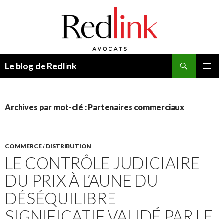
Recherche
Le blog de Redlink
ALLER
MENU
AU
PRINCI
CONTENU
Archives par mot-clé : Partenaires commerciaux
COMMERCE / DISTRIBUTION
LE CONTRÔLE JUDICIAIRE
DU PRIX À L’AUNE DU
DÉSÉQUILIBRE
SIGNIFICATIF VALIDÉ PAR LE