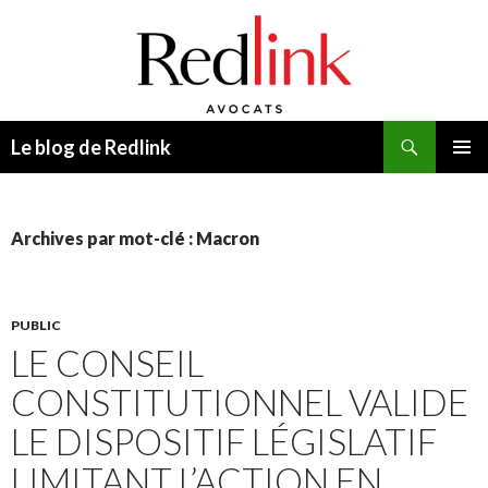
Recherche
Le blog de Redlink
ALLER
MENU
AU
PRINCI
CONTENU
Archives par mot-clé : Macron
PUBLIC
LE CONSEIL
CONSTITUTIONNEL VALIDE
LE DISPOSITIF LÉGISLATIF
LIMITANT L’ACTION EN