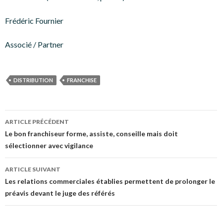
Frédéric Fournier
Associé / Partner
DISTRIBUTION
FRANCHISE
Navigation
ARTICLE PRÉCÉDENT
des
Le bon franchiseur forme, assiste, conseille mais doit
sélectionner avec vigilance
articles
ARTICLE SUIVANT
Les relations commerciales établies permettent de prolonger le
préavis devant le juge des référés