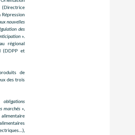
(Directrice
a Répression
aux nouvelles
gulation des
anticipation
».
au régional
l (DDPP et
produits de
ux des trois
obligations
es marchés
»,
alimentaire
alimentaires
ectriques…),