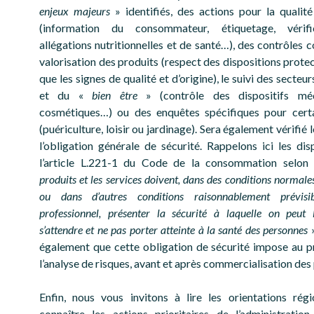
enjeux majeurs
» identifiés, des actions pour la qualité
(information du consommateur, étiquetage, vérif
allégations nutritionnelles et de santé…), des contrôles 
valorisation des produits (respect des dispositions protec
que les signes de qualité et d’origine), le suivi des secteur
et du «
bien être
» (contrôle des dispositifs mé
cosmétiques…) ou des enquêtes spécifiques pour certa
(puériculture, loisir ou jardinage). Sera également vérifié 
l’obligation générale de sécurité. Rappelons ici les dis
l’article L.221-1 du Code de la consommation selon
produits et les services doivent, dans des conditions normales
ou dans d’autres conditions raisonnablement prévisi
professionnel, présenter la sécurité à laquelle on peut 
s’attendre et ne pas porter atteinte à la santé des personnes
également que cette obligation de sécurité impose au p
l’analyse de risques, avant et après commercialisation des
Enfin, nous vous invitons à lire les orientations rég
connaître les actions prioritaires de l’administratio