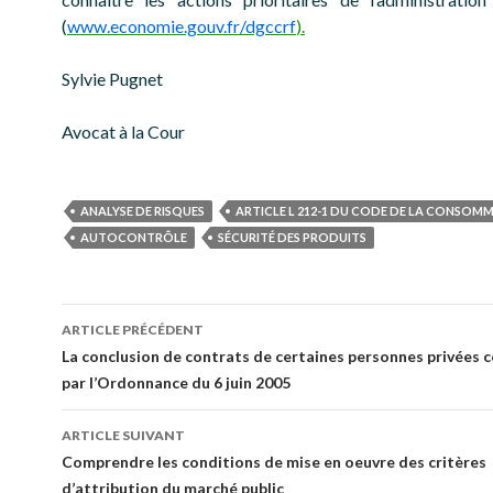
(
www.economie.gouv.fr/dgccrf
).
Sylvie Pugnet
Avocat à la Cour
ANALYSE DE RISQUES
ARTICLE L 212-1 DU CODE DE LA CONSOM
AUTOCONTRÔLE
SÉCURITÉ DES PRODUITS
Navigation
ARTICLE PRÉCÉDENT
des
La conclusion de contrats de certaines personnes privées 
par l’Ordonnance du 6 juin 2005
articles
ARTICLE SUIVANT
Comprendre les conditions de mise en oeuvre des critères
d’attribution du marché public