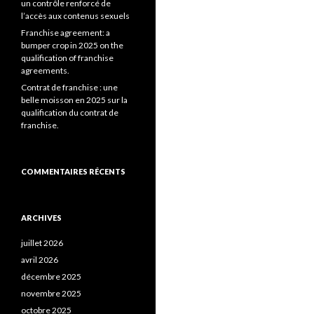
un contrôle renforcé de
l’accès aux contenus sexuels
Franchise agreement: a
bumper crop in 2025 on the
qualification of franchise
agreements.
Contrat de franchise : une
belle moisson en 2025 sur la
qualification du contrat de
franchise.
COMMENTAIRES RÉCENTS
ARCHIVES
juillet 2026
avril 2026
décembre 2025
novembre 2025
octobre 2025