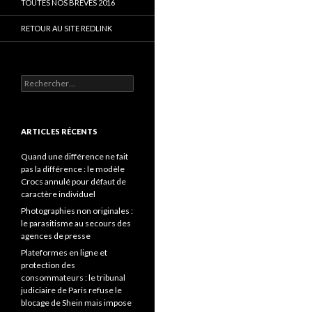
TOUTES NOS BRÈVES 2016
RETOUR AU SITE REDLINK
Rechercher :
ARTICLES RÉCENTS
Quand une différence ne fait
pas la différence : le modèle
Crocs annulé pour défaut de
caractère individuel
Photographies non originales :
le parasitisme au secours des
agences de presse
Plateformes en ligne et
protection des
consommateurs : le tribunal
judiciaire de Paris refuse le
blocage de Shein mais impose