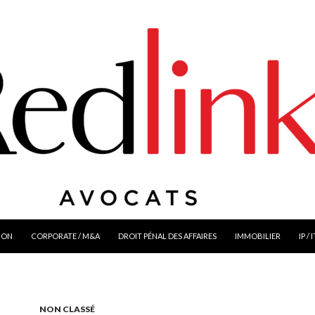
ION
CORPORATE / M&A
DROIT PÉNAL DES AFFAIRES
IMMOBILIER
IP / 
NON CLASSÉ