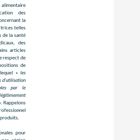
 alimentaire
ication des
concernant la
trices telles
s de la santé
dicaux, des
ins articles
le respect de
positions de
 lequel «
les
 d’utilisation
bles par le
légitimement
». Rappelons
rofessionnel
 produits.
ionales pour
n par région