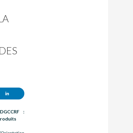
LA
DES
a DGCCRF :
produits
Orientation