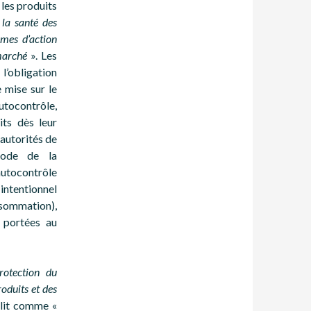
 les produits
 la santé des
es d’action
marché
». Les
’obligation
 mise sur le
utocontrôle,
its dès leur
 autorités de
Code de la
utocontrôle
 intentionnel
nsommation),
 portées au
rotection du
oduits et des
lit comme «