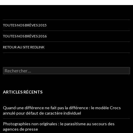
articles
TOUTES NOS BRÈVES 2015
TOUTES NOS BRÈVES 2016
RETOUR AU SITE REDLINK
Rechercher :
ARTICLES RÉCENTS
Quand une différence ne fait pas la différence : le modèle Crocs
annulé pour défaut de caractère individuel
Photographies non originales : le parasitisme au secours des
agences de presse