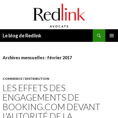
Recherche
Le blog de Redlink
ALLER
MENU
AU
PRINCI
CONTENU
Archives mensuelles : février 2017
COMMERCE / DISTRIBUTION
LES EFFETS DES
ENGAGEMENTS DE
BOOKING.COM DEVANT
L’AUTORITÉ DE LA