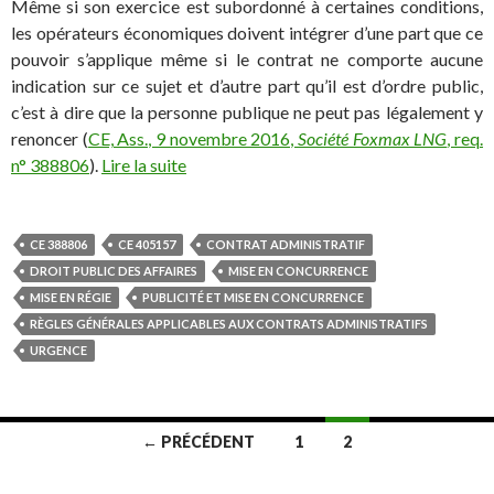
Même si son exercice est subordonné à certaines conditions,
les opérateurs économiques doivent intégrer d’une part que ce
pouvoir s’applique même si le contrat ne comporte aucune
indication sur ce sujet et d’autre part qu’il est d’ordre public,
c’est à dire que la personne publique ne peut pas légalement y
renoncer (
CE, Ass., 9 novembre 2016,
Société Foxmax LNG
, req.
n° 388806
).
Lire la suite
CE 388806
CE 405157
CONTRAT ADMINISTRATIF
DROIT PUBLIC DES AFFAIRES
MISE EN CONCURRENCE
MISE EN RÉGIE
PUBLICITÉ ET MISE EN CONCURRENCE
RÈGLES GÉNÉRALES APPLICABLES AUX CONTRATS ADMINISTRATIFS
URGENCE
Navigation
← PRÉCÉDENT
1
2
des