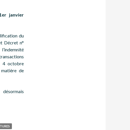
1er janvier
ification du
et Décret n°
l’indemnité
ransactions
O 4 octobre
 matière de
t désormais
TURES