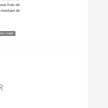
pour frais de
 montant de
FACTURES
R