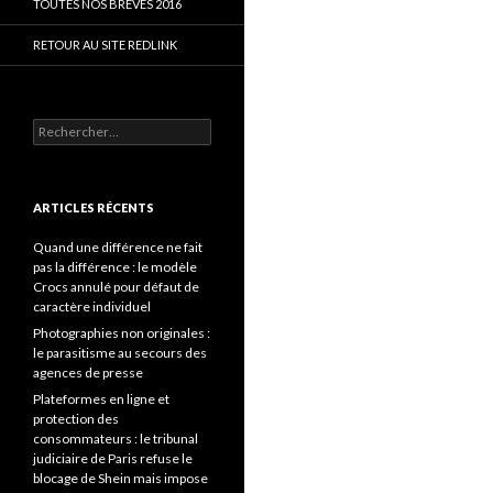
TOUTES NOS BRÈVES 2016
RETOUR AU SITE REDLINK
Rechercher :
ARTICLES RÉCENTS
Quand une différence ne fait
pas la différence : le modèle
Crocs annulé pour défaut de
caractère individuel
Photographies non originales :
le parasitisme au secours des
agences de presse
Plateformes en ligne et
protection des
consommateurs : le tribunal
judiciaire de Paris refuse le
blocage de Shein mais impose