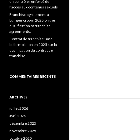
un contrôle renforcé de
l’accès aux contenus sexuels
Franchise agreement: a
bumper crop in 2025 on the
qualification of franchise
agreements.
Contrat de franchise : une
belle moisson en 2025 sur la
qualification du contrat de
franchise.
COMMENTAIRES RÉCENTS
ARCHIVES
juillet 2026
avril 2026
décembre 2025
novembre 2025
octobre 2025