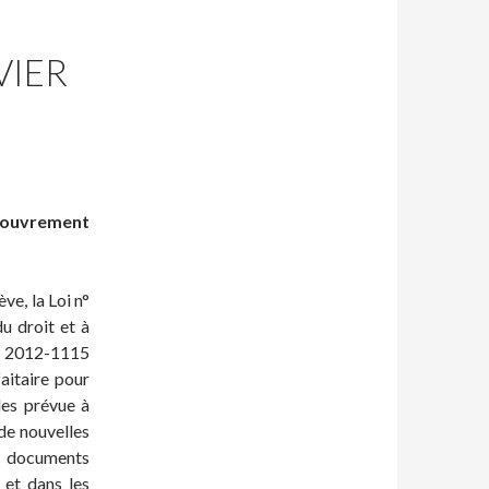
VIER
ecouvrement
e, la Loi n°
u droit et à
n° 2012-1115
aitaire pour
les prévue à
 de nouvelles
 documents
 et dans les