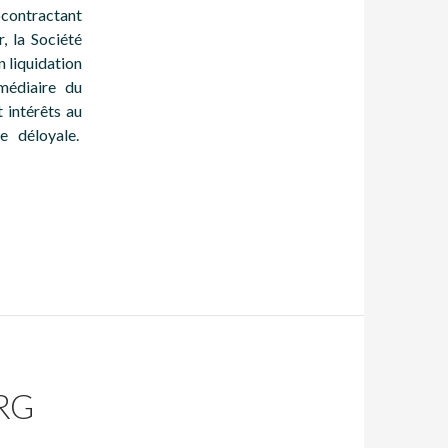
ocontractant
, la Société
 liquidation
rmédiaire du
 intérêts au
e déloyale.
RG