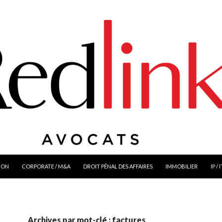
ION
CORPORATE / M&A
DROIT PÉNAL DES AFFAIRES
IMMOBILIER
IP / 
Archives par mot-clé : factures