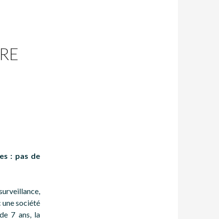
RE
es : pas de
urveillance,
 une société
de 7 ans, la