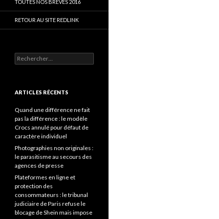
TOUTES NOS BRÈVES 2016
RETOUR AU SITE REDLINK
Rechercher :
ARTICLES RÉCENTS
Quand une différence ne fait
pas la différence : le modèle
Crocs annulé pour défaut de
caractère individuel
Photographies non originales :
le parasitisme au secours des
agences de presse
Plateformes en ligne et
protection des
consommateurs : le tribunal
judiciaire de Paris refuse le
blocage de Shein mais impose