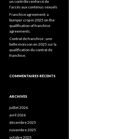
un contrôle renforcé de
l’accès aux contenus sexuels
Franchise agreement: a
bumper crop in 2025 on the
qualification of franchise
agreements.
Contrat de franchise : une
belle moisson en 2025 sur la
qualification du contrat de
franchise.
COMMENTAIRES RÉCENTS
ARCHIVES
juillet 2026
avril 2026
décembre 2025
novembre 2025
octobre 2025