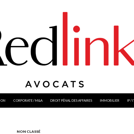
ION
CORPORATE / M&A
DROIT PÉNAL DES AFFAIRES
IMMOBILIER
IP / 
NON CLASSÉ