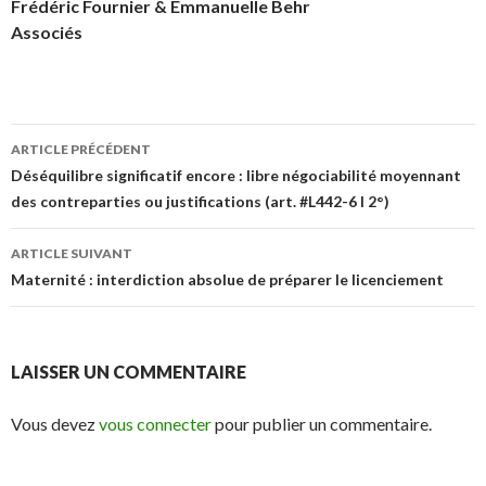
Frédéric Fournier & Emmanuelle Behr
Associés
Navigation
ARTICLE PRÉCÉDENT
des
Déséquilibre significatif encore : libre négociabilité moyennant
des contreparties ou justifications (art. #L442-6 I 2°)
articles
ARTICLE SUIVANT
Maternité : interdiction absolue de préparer le licenciement
LAISSER UN COMMENTAIRE
Vous devez
vous connecter
pour publier un commentaire.