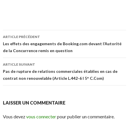
Navigation
ARTICLE PRÉCÉDENT
des
Les effets des engagements de Booking.com devant l’Autorité
de la Concurrence remis en question
articles
ARTICLE SUIVANT
Pas de rupture de relations commerciales établies en cas de
contrat non renouvelable (Article L.442-6 I 5° C.Com)
LAISSER UN COMMENTAIRE
Vous devez
vous connecter
pour publier un commentaire.