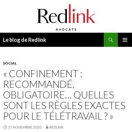
Recherche
Le blog de Redlink
ALLER
MENU
AU
PRINCI
CONTENU
SOCIAL
« CONFINEMENT :
RECOMMANDÉ,
OBLIGATOIRE… QUELLES
SONT LES RÈGLES EXACTES
POUR LE TÉLÉTRAVAIL ? »
17 NOVEMBRE 2020
REDLINK