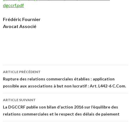
dgccrf.pdf
Frédéric Fournier
Avocat Associé
Navigation
ARTICLE PRÉCÉDENT
des
Rupture des relations commerciales établies : application
possible aux associations à but non lucratif : Art. L442-6 C.Com.
articles
ARTICLE SUIVANT
La DGCCRF publie son bilan d’action 2016 sur l’équilibre des
relations commerciales et le respect des délais de paiement